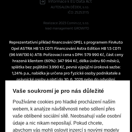
Informace k EU Data Act
AUTOSALON DĚDEK, s.r.o.
IČO: 25253115
Realizace 2023
Comin.cz, s.r.o.
lead management GROWITO
Reprezentativní příklad financování OPEL s programem FinAuto
Opel ASTRA HB 1.5 CDTI Financování Astra Edition HB 1.5 CDTI
(96 kW/130 k) AT8: Pořizovací cena s DPH: 579 990 Kč, část ceny
hrazená klientem (60%): 347 994 Kč, délka úvěru 60 měsíců,
splátka bez pojištění 3.990 Kč, pevná výpůjční úroková sazba:
1,24% p.a., nabídka je určena pro fyzické osoby podnikatele a
právnické osoby a platí do 30. 6. 2026 nebo do odvolání.
Tato nabídka je pouze indikativní, není návrhem na uzavření
Vaše soukromí je pro nás důležité
smlouvy a nelze z ní proto dovozovat povinnost společnosti
uskutečnit jakékoliv transakce.
Používáme cookies pro hladké procházení naším
Poskytovatelem financování je UniCredit Leasing CZ, a.s.,
webem, k analýze návštěvnosti nebo sdílení přes
Želetavská 1525/1, 140 10 Praha 4, IČO: 15886492
vaše oblíbené sociální sítě. Neobsahují vaše osobní
údaje a nic nikam neposílají. Pokud chcete,
abychom vás mohli oslovit inzercí s novými modely