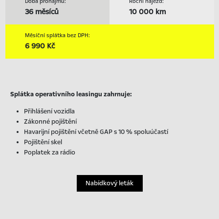
Doba pronájmu:
Roční nájezd:
36 měsíců
10 000 km
Měsíční splátka bez DPH:
6 990 Kč
Splátka operativního leasingu zahrnuje:
Přihlášení vozidla
Zákonné pojištění
Havarijní pojištění včetně GAP s 10 % spoluúčastí
Pojištění skel
Poplatek za rádio
Nabídkový leták