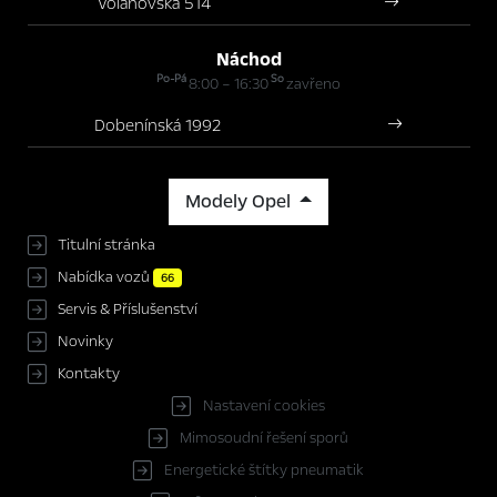
Volanovská 514
Náchod
Po-Pá
So
8:00 – 16:30
zavřeno
Dobenínská 1992
Modely Opel
Titulní stránka
Nabídka vozů
66
Servis & Příslušenství
Novinky
Kontakty
Nastavení cookies
Mimosoudní řešení sporů
Energetické štítky pneumatik