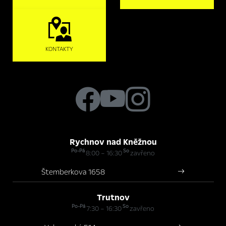
KONTAKTY
Rychnov nad Kněžnou
Po-Pá
So
8:00 – 16:30
zavřeno
Štemberkova 1658
Trutnov
Po-Pá
So
7:30 – 16:30
zavřeno