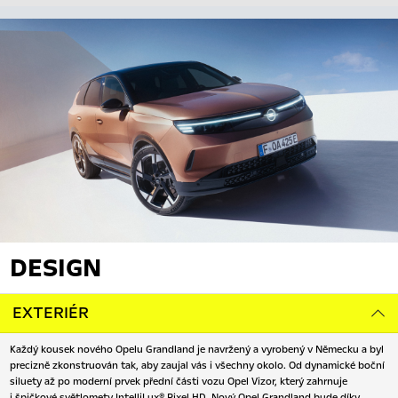
DESIGN
EXTERIÉR
Každý kousek nového Opelu Grandland je navržený a vyrobený v Německu a byl
precizně zkonstruován tak, aby zaujal vás i všechny okolo. Od dynamické boční
siluety až po moderní prvek přední části vozu Opel Vizor, který zahrnuje
i špičkové světlomety IntelliLux® Pixel HD. Nový Opel Grandland bude díky