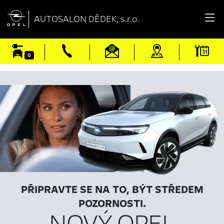

AUTOSALON DĚDEK, s.r.o.
0
PŘIPRAVTE SE NA TO, BÝT STŘEDEM
POZORNOSTI.
NOVÝ OPEL