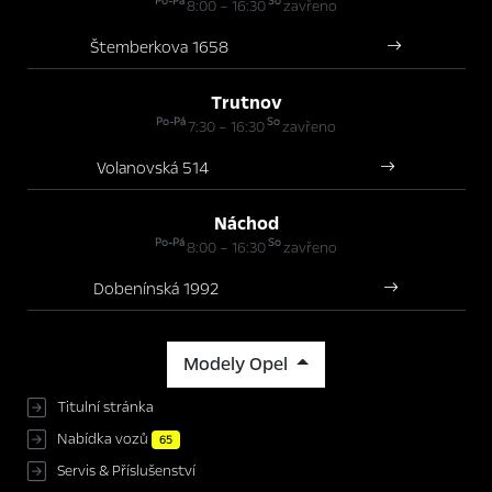
Po-Pá
So
8:00 – 16:30
zavřeno
Štemberkova 1658
Trutnov
Po-Pá
So
7:30 – 16:30
zavřeno
Volanovská 514
Náchod
Po-Pá
So
8:00 – 16:30
zavřeno
Dobenínská 1992
Modely Opel
Titulní stránka
Nabídka vozů
65
Servis & Příslušenství