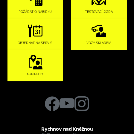
POŽÁDAT O NABÍDKU
TESTOVACÍ JÍZDA
OBJEDNAT NA SERVIS
VOZY SKLADEM
KONTAKTY
Rychnov nad Kněžnou