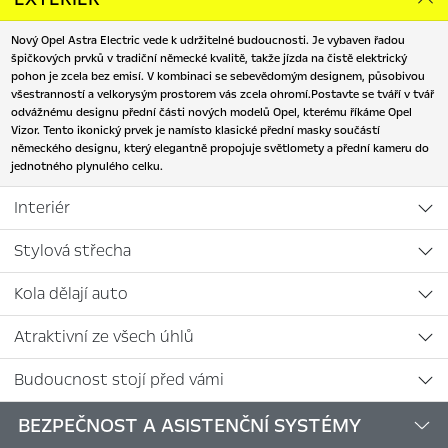
Nový Opel Astra Electric vede k udržitelné budoucnosti. Je vybaven řadou
špičkových prvků v tradiční německé kvalitě, takže jízda na čistě elektrický
pohon je zcela bez emisí. V kombinaci se sebevědomým designem, působivou
všestranností a velkorysým prostorem vás zcela ohromí.Postavte se tváří v tvář
odvážnému designu přední části nových modelů Opel, kterému říkáme Opel
Vizor. Tento ikonický prvek je namísto klasické přední masky součástí
německého designu, který elegantně propojuje světlomety a přední kameru do
jednotného plynulého celku.
Interiér
Stylová střecha
Kola dělají auto
Atraktivní ze všech úhlů
Budoucnost stojí před vámi
BEZPEČNOST A ASISTENČNÍ SYSTÉMY