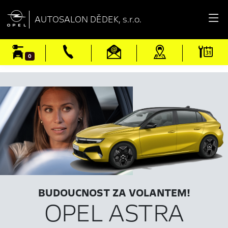

AUTOSALON DĚDEK, s.r.o.
0
BUDOUCNOST ZA VOLANTEM!
OPEL ASTRA